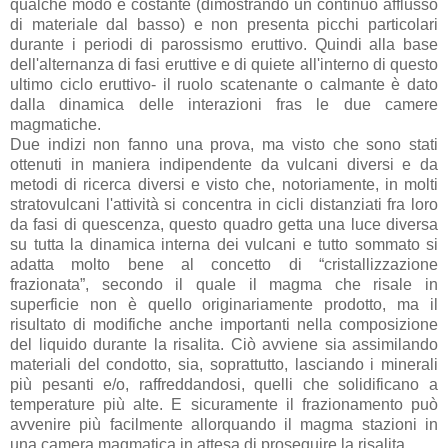
qualche modo è costante (dimostrando un continuo afflusso
di materiale dal basso) e non presenta picchi particolari
durante i periodi di parossismo eruttivo. Quindi alla base
dell'alternanza di fasi eruttive e di quiete all'interno di questo
ultimo ciclo eruttivo- il ruolo scatenante o calmante è dato
dalla dinamica delle interazioni fras le due camere
magmatiche.
Due indizi non fanno una prova, ma visto che sono stati
ottenuti in maniera indipendente da vulcani diversi e da
metodi di ricerca diversi e visto che, notoriamente, in molti
stratovulcani l'attività si concentra in cicli distanziati fra loro
da fasi di quescenza, questo quadro getta una luce diversa
su tutta la dinamica interna dei vulcani e tutto sommato si
adatta molto bene al concetto di “cristallizzazione
frazionata”, secondo il quale il magma che risale in
superficie non è quello originariamente prodotto, ma il
risultato di modifiche anche importanti nella composizione
del liquido durante la risalita. Ciò avviene sia assimilando
materiali del condotto, sia, soprattutto, lasciando i minerali
più pesanti e/o, raffreddandosi, quelli che solidificano a
temperature più alte. E sicuramente il frazionamento può
avvenire più facilmente allorquando il magma stazioni in
una camera magmatica in attesa di proseguire la risalita.