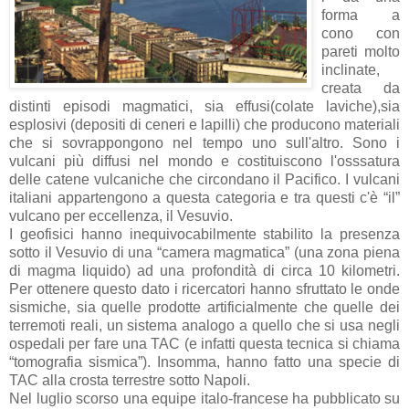
forma a
cono con
pareti molto
inclinate,
creata da
distinti episodi magmatici, sia effusi(colate laviche),sia
esplosivi (depositi di ceneri e lapilli) che producono materiali
che si sovrappongono nel tempo uno sull'altro. Sono i
vulcani più diffusi nel mondo e costituiscono l'osssatura
delle catene vulcaniche che circondano il Pacifico. I vulcani
italiani appartengono a questa categoria e tra questi c'è “il”
vulcano per eccellenza, il Vesuvio.
I geofisici hanno inequivocabilmente stabilito la presenza
sotto il Vesuvio di una “camera magmatica” (una zona piena
di magma liquido) ad una profondità di circa 10 kilometri.
Per ottenere questo dato i ricercatori hanno sfruttato le onde
sismiche, sia quelle prodotte artificialmente che quelle dei
terremoti reali, un sistema analogo a quello che si usa negli
ospedali per fare una TAC (e infatti questa tecnica si chiama
“tomografia sismica”). Insomma, hanno fatto una specie di
TAC alla crosta terrestre sotto Napoli.
Nel luglio scorso una equipe italo-francese ha pubblicato su