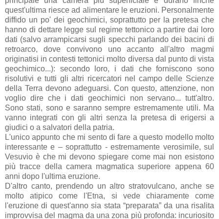
principale una camera più superficiale e durano finchè
quest'ultima riesce ad alimentare le eruzioni. Personalmente
diffido un po' dei geochimici, soprattutto per la pretesa che
hanno di dettare legge sul regime tettonico a partire dai loro
dati (salvo arrampicarsi sugli specchi parlando dei bacini di
retroarco, dove convivono uno accanto all'altro magmi
originatisi in contesti tettonici molto diversa dal punto di vista
geochimico...): secondo loro, i dati che forniscono sono
risolutivi e tutti gli altri ricercatori nel campo delle Scienze
della Terra devono adeguarsi. Con questo, attenzione, non
voglio dire che i dati geochimici non servano... tutt'altro.
Sono stati, sono e saranno sempre estremamente utili. Ma
vanno integrati con gli altri senza la pretesa di erigersi a
giudici o a salvatori della patria.
L'unico appunto che mi sento di fare a questo modello molto
interessante e – soprattutto - estremamente verosimile, sul
Vesuvio è che mi devono spiegare come mai non esistono
più tracce della camera magmatica superiore appena 60
anni dopo l'ultima eruzione.
D'altro canto, prendendo un altro stratovulcano, anche se
molto atipico come l'Etna, si vede chiaramente come
l'eruzione di quest'anno sia stata “preparata” da una risalita
improvvisa del magma da una zona più profonda: incuriosito