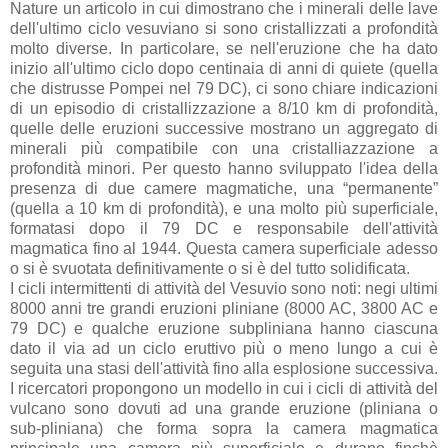
Nature un articolo in cui dimostrano che i minerali delle lave
dell'ultimo ciclo vesuviano si sono cristallizzati a profondità
molto diverse. In particolare, se nell'eruzione che ha dato
inizio all'ultimo ciclo dopo centinaia di anni di quiete (quella
che distrusse Pompei nel 79 DC), ci sono chiare indicazioni
di un episodio di cristallizzazione a 8/10 km di profondità,
quelle delle eruzioni successive mostrano un aggregato di
minerali più compatibile con una cristalliazzazione a
profondità minori. Per questo hanno sviluppato l'idea della
presenza di due camere magmatiche, una “permanente”
(quella a 10 km di profondità), e una molto più superficiale,
formatasi dopo il 79 DC e responsabile dell'attività
magmatica fino al 1944. Questa camera superficiale adesso
o si è svuotata definitivamente o si è del tutto solidificata.
I cicli intermittenti di attività del Vesuvio sono noti: negi ultimi
8000 anni tre grandi eruzioni pliniane (8000 AC, 3800 AC e
79 DC) e qualche eruzione subpliniana hanno ciascuna
dato il via ad un ciclo eruttivo più o meno lungo a cui è
seguita una stasi dell'attività fino alla esplosione successiva.
I ricercatori propongono un modello in cui i cicli di attività del
vulcano sono dovuti ad una grande eruzione (pliniana o
sub-pliniana) che forma sopra la camera magmatica