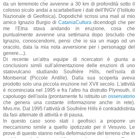
da un terremoto che avvenne a 30 km di profondità sotto il
colosso siculo andai a scartabellare i dati dell'INGV (l'Istituto
Nazionale di Geofisica). Dopodichè scrissi una mail al mio
amico Ignazio Burgio di
CataniaCultura
dicendogli che per
me l'Etna stava andando in eruzione, cosa che
puntualmente avvenne una settimana dopo (escludo che
Ignazio, conoscendomi, pensi che io sia un mago od un
oracolo, data la mia nota avversione per i personaggi del
genere....).
Di recente un'altra equipe di ricercatori è giunta a
conclusioni simili sull'alimentazione delle eruzioni di uno
statovulcano studiando Soufrière Hills, nell'isola di
Montserrat (Piccole Antille). Dalla sua scoperta aveva
prodotto solo una piccola eruzione nel XVII secolo. L'attività
è ricominciata nel 1995 e fra l'altro ha distrutto Plymouth, il
capoluogo dell'isola (prontamente fu istituito un
osservatorio
che genera una costante informazione anche in rete).
Mvo.ms. Dal 1995 l'attività di Soufrière Hills è contraddistinta
da fasi alternate di attività e di pausa.
In questo caso sono stati i geofisici a proporre un
meccanismo simile a quello ipotizzato per il Vesuvio. Le
prove di questo stanno nella deformazione del terreno che in