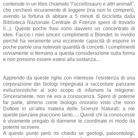
contenute in un libro chiamato “
l'uccellosauro e altri animal
i”,
che cercherò sicuramente di leggere (ma non lo comprerò,
avendo la fortuna di abitare a 5 minuti di bicicletta dalla
Biblioteca Nazionale Centrale di Firenze spero di trovarlo
lì...). Queste poche frasi sono davvero un concentrato di
idee. Faccio i miei sinceri complimenti a Blondet: lo invidio
perchè ha veramente una eccelente capacità di esporre in
poche parole una notevole quantità di concetti. I complimenti
ovviamente si fermano a questa considerazione sulla forma
e non possono essere estesi alla sostanza....
Apprendo da queste righe con interesse l'esistenza di una
corporazione dei biologi impegnata a raccontare panzane
eviluzionistiche al solo scopo di infamare la religione.
Sinceramente, non ne ero a conoscenza. Spero di poterne
far parte, almeno come biologo onorario visto che sono
Dottore in un'altra materia delle Scienze Naturali: a me
queste panzane piacciono tanto..... Quindi chi la conoscesse
è vivamente pregato di darmene le coordinate in modo da
potermi iscrivere.
A questo punto però mi chiedo se geologi, paleontologi,