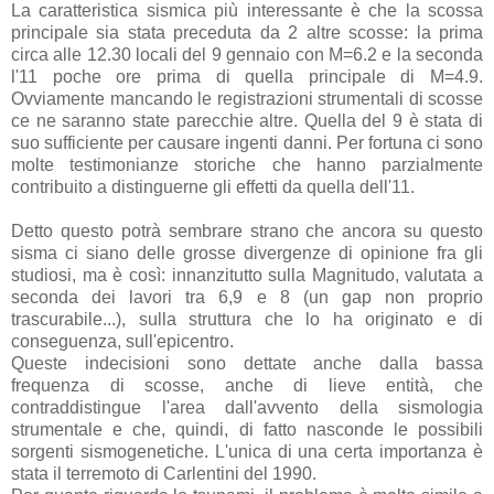
La caratteristica sismica più interessante è che la scossa
principale sia stata preceduta da 2 altre scosse: la prima
circa alle 12.30 locali del 9 gennaio con M=6.2 e la seconda
l'11 poche ore prima di quella principale di M=4.9.
Ovviamente mancando le registrazioni strumentali di scosse
ce ne saranno state parecchie altre. Quella del 9 è stata di
suo sufficiente per causare ingenti danni. Per fortuna ci sono
molte testimonianze storiche che hanno parzialmente
contribuito a distinguerne gli effetti da quella dell'11.
Detto questo potrà sembrare strano che ancora su questo
sisma ci siano delle grosse divergenze di opinione fra gli
studiosi, ma è così: innanzitutto sulla Magnitudo, valutata a
seconda dei lavori tra 6,9 e 8 (un gap non proprio
trascurabile...), sulla struttura che lo ha originato e di
conseguenza, sull'epicentro.
Queste indecisioni sono dettate anche dalla bassa
frequenza di scosse, anche di lieve entità, che
contraddistingue l'area dall'avvento della sismologia
strumentale e che, quindi, di fatto nasconde le possibili
sorgenti sismogenetiche. L'unica di una certa importanza è
stata il terremoto di Carlentini del 1990.