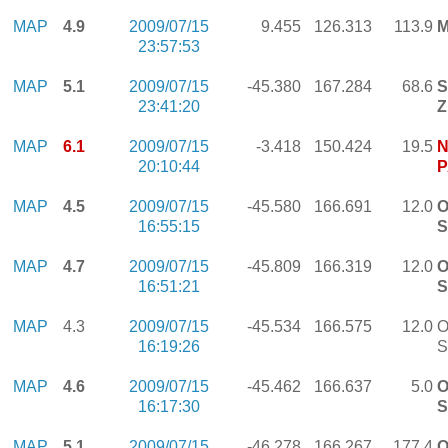
MAP
4.9
2009/07/15
9.455
126.313
113.9
M
23:57:53
MAP
5.1
2009/07/15
-45.380
167.284
68.6
S
23:41:20
MAP
6.1
2009/07/15
-3.418
150.424
19.5
N
20:10:44
P
MAP
4.5
2009/07/15
-45.580
166.691
12.0
O
16:55:15
S
MAP
4.7
2009/07/15
-45.809
166.319
12.0
O
16:51:21
S
MAP
4.3
2009/07/15
-45.534
166.575
12.0
O
16:19:26
S
MAP
4.6
2009/07/15
-45.462
166.637
5.0
O
16:17:30
S
MAP
5.1
2009/07/15
-46.278
166.267
177.4
O