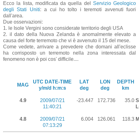
Ecco la lista, modificata da quella del
Servizio Geologico
degli Stati Uniti
: a cui ho tolto i teremoti avvenuti fuori
dall'area.
Due osservazioni:
1. le Isole Vergini sono considerate territorio degli USA
2. il dato della Nuova Zelanda è anomalmente elevato a
causa del forte terremoto che vi è avvenuto il 15 del mese.
Come vedete, arrivare a prevedere che domani all'eclisse
ha corrisposto un terremoto nella zona interessata dal
fenomeno non è poi cos' difficile....
UTC DATE-TIME
LAT
LON
DEPTH
MAG
y/m/d h:m:s
deg
deg
km
4.9
2009/07/21
-23.447
172.736
35.0
S
11:40:21
L
4.8
2009/07/21
6.004
126.061
118.3
M
07:13:29