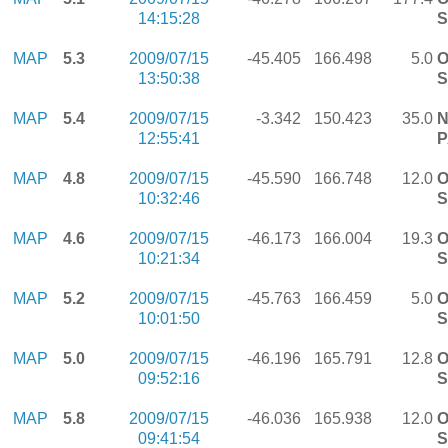
14:15:28
S
MAP
5.3
2009/07/15
-45.405
166.498
5.0
O
13:50:38
S
MAP
5.4
2009/07/15
-3.342
150.423
35.0
N
12:55:41
P
MAP
4.8
2009/07/15
-45.590
166.748
12.0
O
10:32:46
S
MAP
4.6
2009/07/15
-46.173
166.004
19.3
O
10:21:34
S
MAP
5.2
2009/07/15
-45.763
166.459
5.0
O
10:01:50
S
MAP
5.0
2009/07/15
-46.196
165.791
12.8
O
09:52:16
S
MAP
5.8
2009/07/15
-46.036
165.938
12.0
O
09:41:54
S