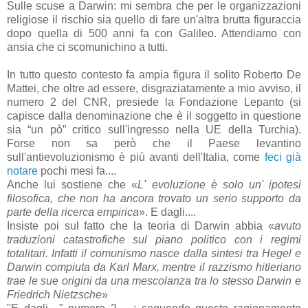
Sulle scuse a Darwin: mi sembra che per le organizzazioni
religiose il rischio sia quello di fare un'altra brutta figuraccia
dopo quella di 500 anni fa con Galileo. Attendiamo con
ansia che ci scomunichino a tutti.
In tutto questo contesto fa ampia figura il solito Roberto De
Mattei, che oltre ad essere, disgraziatamente a mio avviso, il
numero 2 del CNR, presiede la Fondazione Lepanto (si
capisce dalla denominazione che è il soggetto in questione
sia “un pò” critico sull'ingresso nella UE della Turchia).
Forse non sa però che il Paese levantino
sull'antievoluzionismo è più avanti dell'Italia, come
feci già
notare
pochi mesi fa....
Anche lui sostiene che «
L' evoluzione è solo un' ipotesi
filosofica, che non ha ancora trovato un serio supporto da
parte della ricerca empirica
». E dagli....
Insiste poi sul fatto che la teoria di Darwin abbia «
avuto
traduzioni catastrofiche sul piano politico con i regimi
totalitari. Infatti il comunismo nasce dalla sintesi tra Hegel e
Darwin compiuta da Karl Marx, mentre il razzismo hitleriano
trae le sue origini da una mescolanza tra lo stesso Darwin e
Friedrich Nietzsche
»