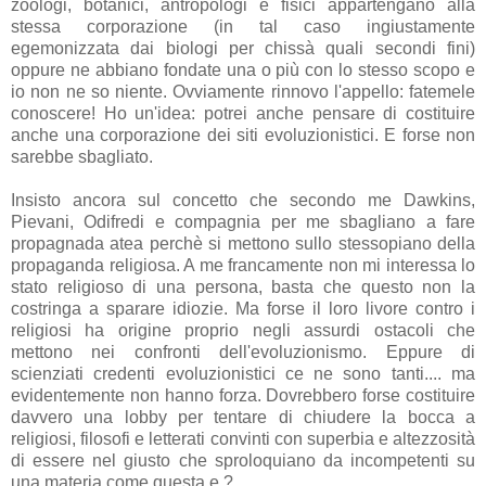
zoologi, botanici, antropologi e fisici appartengano alla
stessa corporazione (in tal caso ingiustamente
egemonizzata dai biologi per chissà quali secondi fini)
oppure ne abbiano fondate una o più con lo stesso scopo e
io non ne so niente. Ovviamente rinnovo l'appello: fatemele
conoscere! Ho un'idea: potrei anche pensare di costituire
anche una corporazione dei siti evoluzionistici. E forse non
sarebbe sbagliato.
Insisto ancora sul concetto che secondo me Dawkins,
Pievani, Odifredi e compagnia per me sbagliano a fare
propagnada atea perchè si mettono sullo stessopiano della
propaganda religiosa. A me francamente non mi interessa lo
stato religioso di una persona, basta che questo non la
costringa a sparare idiozie. Ma forse il loro livore contro i
religiosi ha origine proprio negli assurdi ostacoli che
mettono nei confronti dell'evoluzionismo. Eppure di
scienziati credenti evoluzionistici ce ne sono tanti.... ma
evidentemente non hanno forza. Dovrebbero forse costituire
davvero una lobby per tentare di chiudere la bocca a
religiosi, filosofi e letterati convinti con superbia e altezzosità
di essere nel giusto che sproloquiano da incompetenti su
una materia come questa e ?