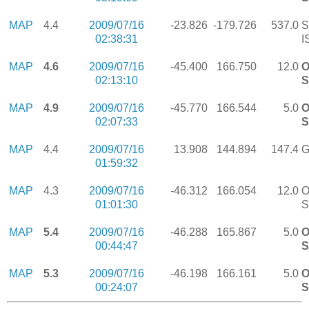
MAP
4.4
2009/07/16
-23.826
-179.726
537.0
S
02:38:31
I
MAP
4.6
2009/07/16
-45.400
166.750
12.0
O
02:13:10
S
MAP
4.9
2009/07/16
-45.770
166.544
5.0
O
02:07:33
S
MAP
4.4
2009/07/16
13.908
144.894
147.4
G
01:59:32
MAP
4.3
2009/07/16
-46.312
166.054
12.0
O
01:01:30
S
MAP
5.4
2009/07/16
-46.288
165.867
5.0
O
00:44:47
S
MAP
5.3
2009/07/16
-46.198
166.161
5.0
O
00:24:07
S