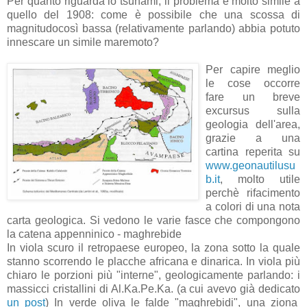
Per quanto riguarda lo tsunami, il problema è molto simile a
quello del 1908: come è possibile che una scossa di
magnitudocosì bassa (relativamente parlando) abbia potuto
innescare un simile maremoto?
Per capire meglio
le cose occorre
fare un breve
excursus sulla
geologia dell'area,
grazie a una
cartina reperita su
www.geonautilusu
b.it
, molto utile
perchè rifacimento
a colori di una nota
carta geologica. Si vedono le varie fasce che compongono
la catena appenninico - maghrebide
In viola scuro il retropaese europeo, la zona sotto la quale
stanno scorrendo le placche africana e dinarica. In viola più
chiaro le porzioni più "interne", geologicamente parlando: i
massicci cristallini di Al.Ka.Pe.Ka. (a cui avevo già dedicato
un post
) In verde oliva le falde "maghrebidi", una ziona