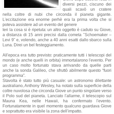
diversi pezzi, ciscuno dei
quali scavò un cratere
nella coltre di nubi che circonda il pianeta gigante.
L'eccitazione era enorme perhè era la prima volta che si
poteva assistere ad un evento del genere
Ieri la cosa si è ripetuta: un altro oggetto è caduto su Giove,
a distanza di 15 anni precisi dalla cometa "Schoemaker –
Levi 9" e, volendo, anche a 40 anni esatti dallo sbarco sulla
Luna. Direi un bel festeggiamento.
All'epoca era tutto previsto: praticamente tutti i telescopi del
mondo (e anche quelli in orbita) immortalarono l'evento. Per
un caso molto fortunato stava arrivando da quelle parti
anche la sonda Galileo, che sfruttò abilmente questo “fuori
programma”.
Stavolta è stato tutto più casuale: un astronomo dilettante
australiano, Anthony Wesley, ha notato sulla superficie della
coltre nuvolosa che circonda Giove un punto singolare verso
il Polo sud del pianeta. Lanciato l'allarme, il telescopio sul
Mauna Kea, nelle Hawaii, ha confermato l'evento.
Fortunatamente in quel momento qualcuno guardava Giove
e soprattutto era visibile la zona dell'impatto.