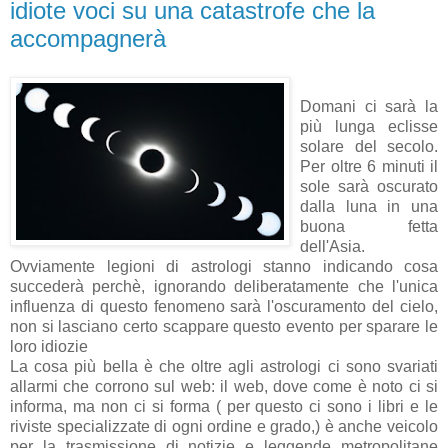
idiote voci su una catastrofe che la
accompagnerà
Domani ci sarà la
più lunga eclisse
solare del secolo.
Per oltre 6 minuti il
sole sarà oscurato
dalla luna in una
buona fetta
dell'Asia.
Ovviamente legioni di astrologi stanno indicando cosa
succederà perchè, ignorando deliberatamente che l'unica
influenza di questo fenomeno sarà l'oscuramento del cielo,
non si lasciano certo scappare questo evento per sparare le
loro idiozie
La cosa più bella è che oltre agli astrologi ci sono svariati
allarmi che corrono sul web: il web, dove come è noto ci si
informa, ma non ci si forma ( per questo ci sono i libri e le
riviste specializzate di ogni ordine e grado,) è anche veicolo
per la trasmissione di notizie e leggende metropolitane