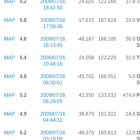
MAP
5.2
2009/07/16
24.025
122.166
37.8
T
18:42:50
MAP
5.8
2009/07/16
-17.615
167.618
10.0
17:59:36
MAP
4.8
2009/07/16
-46.167
166.100
30.0
O
16:13:45
S
MAP
5.4
2009/07/16
24.058
122.229
32.0
T
10:48:16
MAP
4.8
2009/07/16
-45.702
166.551
5.0
O
06:30:01
S
MAP
5.2
2009/07/16
42.350
133.032
474.9
P
06:29:05
MAP
4.9
2009/07/16
38.879
101.322
14.6
G
04:44:31
MAP
5.2
2009/07/16
-46.370
165.613
12.0
O
03:19:09
S