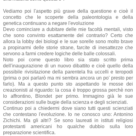
Vediamo poi l'aspetto più grave della questione e cioè il
concetto che le scoperte della paleontologia e della
genetica continuano a negare l'evoluzione
Devo cominciare a dubitare delle mie facoltà mentali, visto
che sono convinto esattamente del contrario? Certo che
allora la lobby dei biologi e le sue sorelle sono molto brave
a propinarmi delle storie strane, farcite di inesattezze che
servono a farmi credere logiche delle balle colossali.
Noto poi come questo libro sia stato scritto prima
dell'inaugurazione di un nuovo dibattito e cioè quello della
possibile rivisitazione della parentela fra uccelli e teropodi
(prima o poi parlarò ma mi sembra ancora un po' presto per
farlo). Ma a questo punto sto aspettando le mosse dei
creazionisti al riguardo: la cosa è troppo grossa perchè non
lo affrontino, Blondet per primo. Immagino già le sue
considerazioni sulle bugie della scienza e degli scienziati.
Continuo poi a chiedermi dove siano tutti questi scienziati
che contestano l'evoluzione. Io ne conosco uno: Antonino
Zichichi. Ma gli altri? Se sono laureati in istituti religiosi
protestanti americani ho qualche dubbio sulla loro
preparazione scientifica.