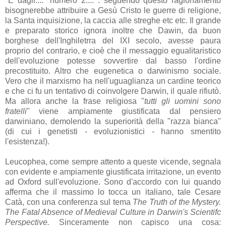
"E dagli...." numero 2.... : seguendo questo ragionamento
bisognerebbe attribuire a Gesù Cristo le guerre di religione,
la Santa inquisizione, la caccia alle streghe etc etc. Il grande
e preparato storico ignora inoltre che Dawin, da buon
borghese dell'Inghiletrra del IXI secolo, avesse paura
proprio del contrario, e cioè che il messaggio egualitaristico
dell'evoluzione potesse sovvertire dal basso l'ordine
precostituito. Altro che eugenetica o darwinismo sociale.
Vero che il marxismo ha nell'uguaglianza un cardine teorico
e che ci fu un tentativo di coinvolgere Darwin, il quale rifiutò.
Ma allora anche la frase religiosa "
tutti gli uomini sono
fratelli
" viene ampiamente giustificata dal pensiero
darwiniano, demolendo la superiorità della "razza bianca"
(di cui i genetisti - evoluzionistici - hanno smentito
l'esistenza!).
Leucophea, come sempre attento a queste vicende, segnala
con evidente e ampiamente giustificata irritazione, un evento
ad Oxford sull'evoluzione. Sono d'accordo con lui quando
afferma che il massimo lo tocca un italiano, tale Cesare
Catà, con una conferenza sul tema
The Truth of the Mystery.
The Fatal Absence of Medieval Culture in Darwin's Scientifc
Perspective.
Sinceramente non capisco una cosa: