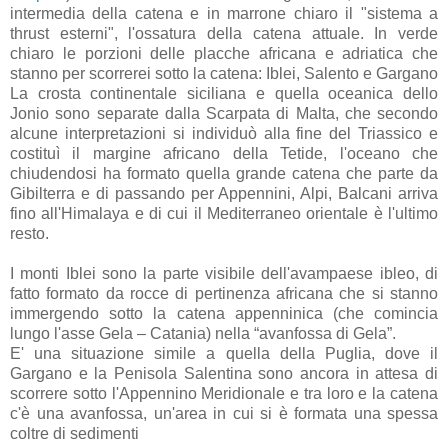
intermedia della catena e in marrone chiaro il "sistema a
thrust esterni", l'ossatura della catena attuale. In verde
chiaro le porzioni delle placche africana e adriatica che
stanno per scorrerei sotto la catena: Iblei, Salento e Gargano
La crosta continentale siciliana e quella oceanica dello
Jonio sono separate dalla Scarpata di Malta, che secondo
alcune interpretazioni si individuò alla fine del Triassico e
costituì il margine africano della Tetide, l'oceano che
chiudendosi ha formato quella grande catena che parte da
Gibilterra e di passando per Appennini, Alpi, Balcani arriva
fino all'Himalaya e di cui il Mediterraneo orientale è l'ultimo
resto.
I monti Iblei sono la parte visibile dell'avampaese ibleo, di
fatto formato da rocce di pertinenza africana che si stanno
immergendo sotto la catena appenninica (che comincia
lungo l'asse Gela – Catania) nella “avanfossa di Gela”.
E' una situazione simile a quella della Puglia, dove il
Gargano e la Penisola Salentina sono ancora in attesa di
scorrere sotto l'Appennino Meridionale e tra loro e la catena
c'è una avanfossa, un'area in cui si è formata una spessa
coltre di sedimenti