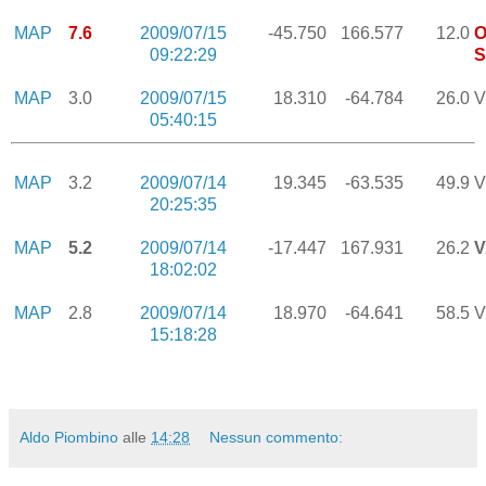
MAP
7.6
2009/07/15
-45.750
166.577
12.0
O
09:22:29
S
MAP
3.0
2009/07/15
18.310
-64.784
26.0
V
05:40:15
MAP
3.2
2009/07/14
19.345
-63.535
49.9
V
20:25:35
MAP
5.2
2009/07/14
-17.447
167.931
26.2
18:02:02
MAP
2.8
2009/07/14
18.970
-64.641
58.5
V
15:18:28
Aldo Piombino
alle
14:28
Nessun commento: