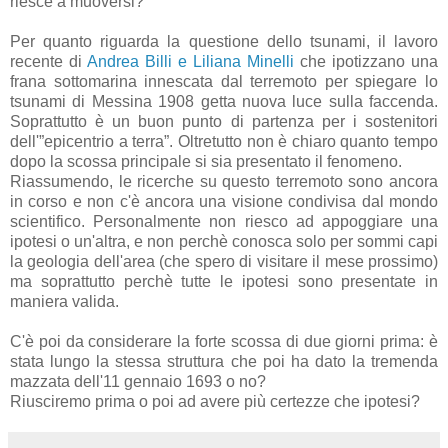
riesce a muoversi?
Per quanto riguarda la questione dello tsunami, il lavoro
recente di
Andrea Billi e Liliana Minelli
che ipotizzano una
frana sottomarina innescata dal terremoto per spiegare lo
tsunami di Messina 1908 getta nuova luce sulla faccenda.
Soprattutto è un buon punto di partenza per i sostenitori
dell'”epicentrio a terra”. Oltretutto non è chiaro quanto tempo
dopo la scossa principale si sia presentato il fenomeno.
Riassumendo, le ricerche su questo terremoto sono ancora
in corso e non c'è ancora una visione condivisa dal mondo
scientifico. Personalmente non riesco ad appoggiare una
ipotesi o un'altra, e non perchè conosca solo per sommi capi
la geologia dell'area (che spero di visitare il mese prossimo)
ma soprattutto perchè tutte le ipotesi sono presentate in
maniera valida.
C'è poi da considerare la forte scossa di due giorni prima: è
stata lungo la stessa struttura che poi ha dato la tremenda
mazzata dell'11 gennaio 1693 o no?
Riusciremo prima o poi ad avere più certezze che ipotesi?