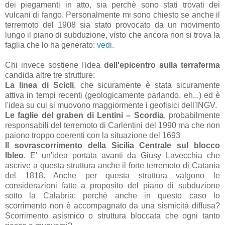
dei piegamenti in atto, sia perchè sono stati trovati dei
vulcani di fango. Personalmente mi sono chiesto se anche il
terremoto del 1908 sia stato provocato da un movimento
lungo il piano di subduzione, visto che ancora non si trova la
faglia che lo ha generato:
ved
i.
Chi invece sostiene l'idea
dell'epicentro sulla terraferma
candida altre tre strutture:
La linea di Scicli
, che sicuramente è stata sicuramente
attiva in tempi recenti (geologicamente parlando, eh...) ed è
l'idea su cui si muovono maggiormente i geofisici dell'INGV.
Le faglie del graben di Lentini – Scordia
, probabilmente
responsabili del terremoto di Carlentini del 1990 ma che non
paiono troppo coerenti con la situazione del 1693
Il sovrascorrimento della Sicilia Centrale sul blocco
Ibleo
. E' un'idea portata avanti da Giusy Lavecchia che
ascrive a questa struttura anche il forte terremoto di Catania
del 1818. Anche per questa struttura valgono le
considerazioni fatte a proposito del piano di subduzione
sotto la Calabria: perchè anche in questo caso lo
scorrimento non è accompagnato da una sismicità diffusa?
Scorrimento asismico o struttura bloccata che ogni tanto