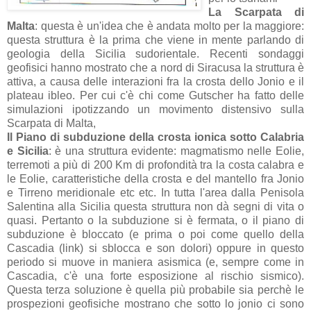
La Scarpata di
Malta
: questa è un'idea che è andata molto per la maggiore:
questa struttura è la prima che viene in mente parlando di
geologia della Sicilia sudorientale. Recenti sondaggi
geofisici hanno mostrato che a nord di Siracusa la struttura è
attiva, a causa delle interazioni fra la crosta dello Jonio e il
plateau ibleo. Per cui c'è chi come Gutscher ha fatto delle
simulazioni ipotizzando un movimento distensivo sulla
Scarpata di Malta,
Il Piano di subduzione della crosta ionica sotto Calabria
e Sicilia
: è una struttura evidente: magmatismo nelle Eolie,
terremoti a più di 200 Km di profondità tra la costa calabra e
le Eolie, caratteristiche della crosta e del mantello fra Jonio
e Tirreno meridionale etc etc. In tutta l'area dalla Penisola
Salentina alla Sicilia questa struttura non dà segni di vita o
quasi. Pertanto o la subduzione si è fermata, o il piano di
subduzione è bloccato (e prima o poi come quello della
Cascadia (link) si sblocca e son dolori) oppure in questo
periodo si muove in maniera asismica (e, sempre come in
Cascadia, c'è una forte esposizione al rischio sismico).
Questa terza soluzione è quella più probabile sia perchè le
prospezioni geofisiche mostrano che sotto lo jonio ci sono