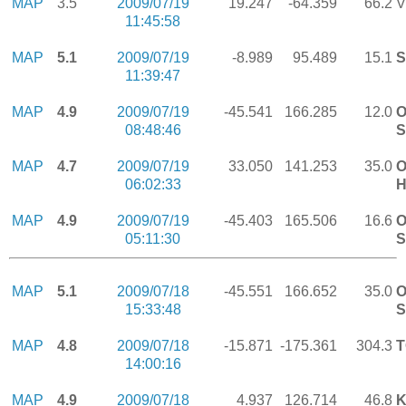
MAP
3.5
2009/07/19
19.247
-64.359
66.2
V
11:45:58
MAP
5.1
2009/07/19
-8.989
95.489
15.1
S
11:39:47
MAP
4.9
2009/07/19
-45.541
166.285
12.0
O
08:48:46
S
MAP
4.7
2009/07/19
33.050
141.253
35.0
O
06:02:33
H
MAP
4.9
2009/07/19
-45.403
165.506
16.6
O
05:11:30
S
MAP
5.1
2009/07/18
-45.551
166.652
35.0
O
15:33:48
S
MAP
4.8
2009/07/18
-15.871
-175.361
304.3
14:00:16
MAP
4.9
2009/07/18
4.937
126.714
46.8
K